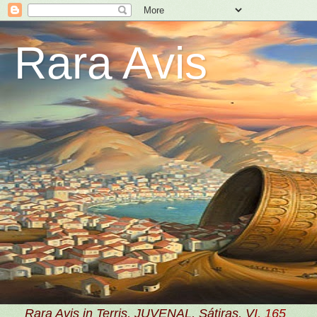
Rara Avis
Rara Avis in Terris, JUVENAL, Sátiras, V
I, 165