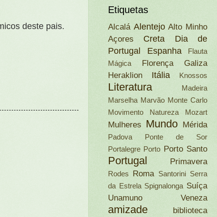
Etiquetas
micos deste pais.
Alentejo
Alcalá
Alto Minho
Creta
Dia de
Açores
Portugal
Espanha
Flauta
Florença
Galiza
Mágica
Itália
Heraklion
Knossos
Literatura
Madeira
Marselha
Marvão
Monte Carlo
Movimento Natureza
Mozart
Mundo
Mulheres
Mérida
Padova
Ponte de Sor
Porto Santo
Portalegre
Porto
Portugal
Primavera
Roma
Rodes
Santorini
Serra
Suíça
da Estrela
Spignalonga
Unamuno
Veneza
amizade
biblioteca