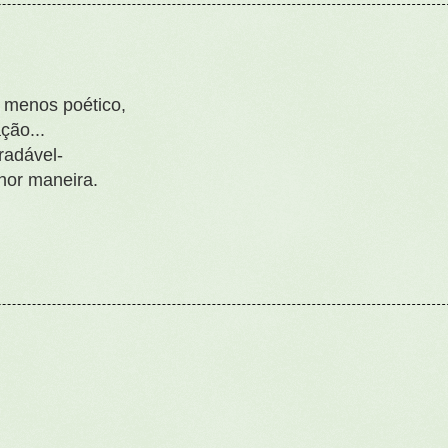
 menos poético,
ção...
radável-
hor maneira.