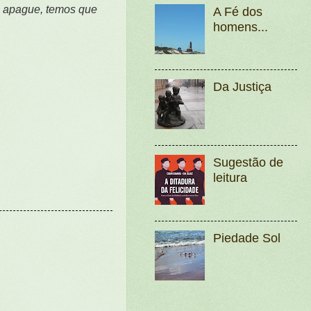
e apague, temos que
A Fé dos
homens...
Da Justiça
Sugestão de
leitura
Piedade Sol