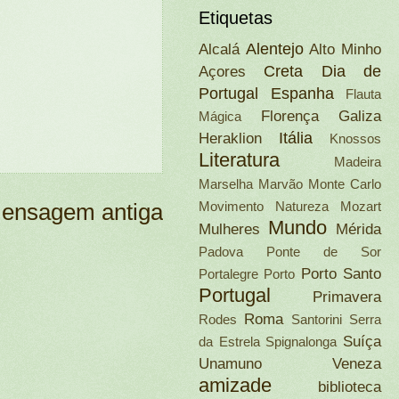
Etiquetas
Alentejo
Alcalá
Alto Minho
Creta
Dia de
Açores
Portugal
Espanha
Flauta
Florença
Galiza
Mágica
Itália
Heraklion
Knossos
Literatura
Madeira
Marselha
Marvão
Monte Carlo
Movimento Natureza
Mozart
ensagem antiga
Mundo
Mulheres
Mérida
Padova
Ponte de Sor
Porto Santo
Portalegre
Porto
Portugal
Primavera
Roma
Rodes
Santorini
Serra
Suíça
da Estrela
Spignalonga
Unamuno
Veneza
amizade
biblioteca