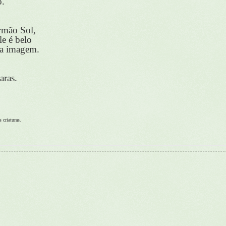
o.
irmão Sol,
le é belo
é a imagem.
aras.
 criaturas.