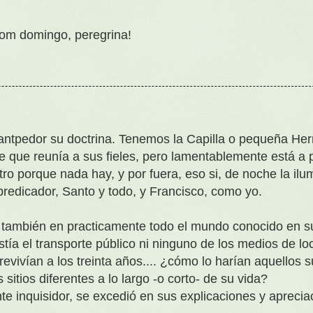
Bom domingo, peregrina!
antpedor su doctrina. Tenemos la Capilla o pequeña Her
ce que reunía a sus fieles, pero lamentablemente está a
ro porque nada hay, y por fuera, eso si, de noche la il
 predicador, Santo y todo, y Francisco, como yo.
có también en practicamente todo el mundo conocido en 
tía el transporte público ni ninguno de los medios de l
revivían a los treinta años.... ¿cómo lo harían aquellos
 sitios diferentes a lo largo -o corto- de su vida?
e inquisidor, se excedió en sus explicaciones y apreciaci