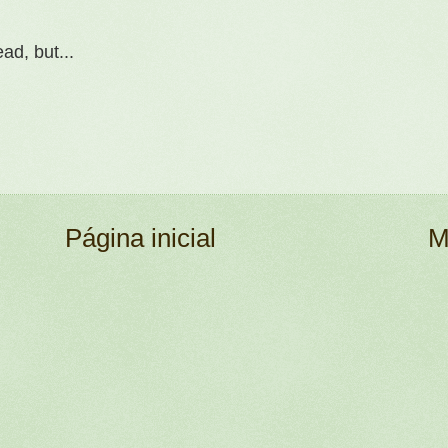
ead, but...
Página inicial
M