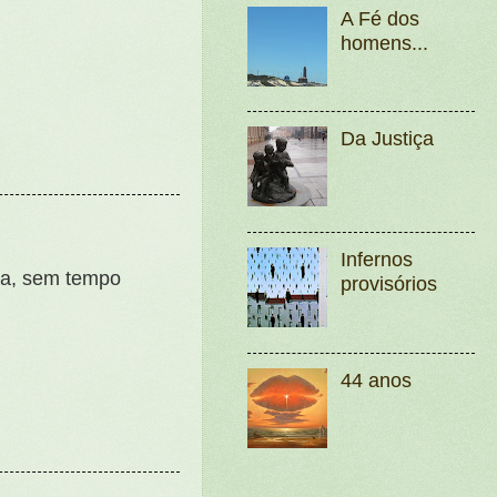
A Fé dos
homens...
Da Justiça
Infernos
ita, sem tempo
provisórios
44 anos