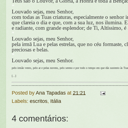
Teus são o Louvor, a Glória, a Honra e toda a Bênçã
*
Louvado sejas, meu Senhor,
com todas as Tuas criaturas, especialmente o senhor 
que clareia o dia e que, com a sua luz, nos ilumina. E
e radiante, com grande esplendor; de Ti, Altíssimo, 
*
Louvado sejas, meu Senhor,
pela irmã Lua e pelas estrelas, que no céu formaste, cl
preciosas e belas.
*
Louvado sejas, meu Senhor.
pelo irmão vento, pelo ar e pelas nuvens, pelo sereno e por todo o tempo em que dás sustento às Tuas
[...]
Posted by
Ana Tapadas
at
21:21
Labels:
escritos
,
Itália
4 comentários: