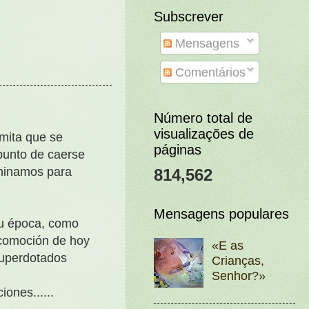
Subscrever
Mensagens
Comentários
Número total de
visualizações de
mita que se
páginas
 punto de caerse
uminamos para
814,562
Mensagens populares
su época, como
ocomoción de hoy
«E as
 superdotados
Crianças,
Senhor?»
ones......