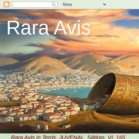
Rara Avis
Rara Avis in Terris, JUVENAL, Sátiras, V
I, 165